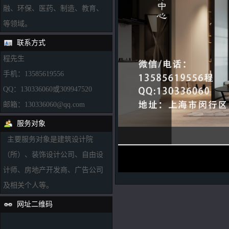
融、环保、医药、制造、教育、
等领域。
联系方式
程先生
手机：13585619556
QQ：130336060或309947520
邮箱：130336060@qq.com
服务对象
主要服务对象是建筑设计院
（所）、装饰设计公司、自由设
计师、房地产开发商、广告公司
及相关个人等。
网址二维码