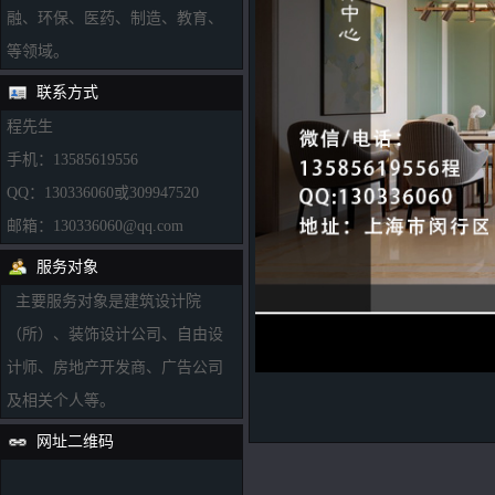
融、环保、医药、制造、教育、
等领域。
联系方式
程先生
手机：13585619556
QQ：130336060或309947520
邮箱：130336060@qq.com
服务对象
主要服务对象是建筑设计院
（所）、装饰设计公司、自由设
计师、房地产开发商、广告公司
及相关个人等。
网址二维码