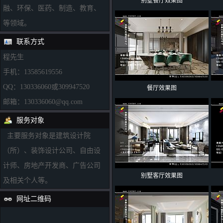
别墅餐厅效果图
融、环保、医药、制造、教育、
等领域。
联系方式
程先生
手机：13585619556
QQ：130336060或309947520
餐厅效果图
邮箱：130336060@qq.com
服务对象
主要服务对象是建筑设计院
（所）、装饰设计公司、自由设
计师、房地产开发商、广告公司
别墅客厅效果图
及相关个人等。
网址二维码